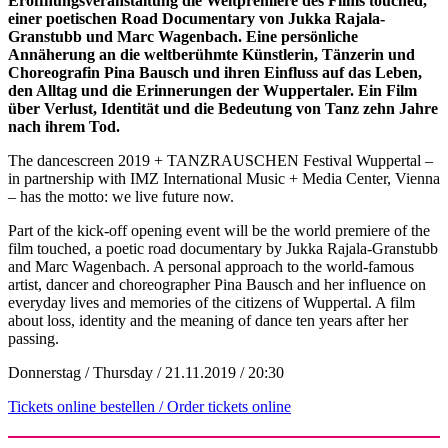
Eröffnungsveranstaltung die Weltpremiere des Films touched,
einer poetischen Road Documentary von Jukka Rajala-
Granstubb und Marc Wagenbach. Eine persönliche
Annäherung an die weltberühmte Künstlerin, Tänzerin und
Choreografin Pina Bausch und ihren Einfluss auf das Leben,
den Alltag und die Erinnerungen der Wuppertaler. Ein Film
über Verlust, Identität und die Bedeutung von Tanz zehn Jahre
nach ihrem Tod.
The dancescreen 2019 + TANZRAUSCHEN Festival Wuppertal –
in partnership with IMZ International Music + Media Center, Vienna
– has the motto: we live future now.
Part of the kick-off opening event will be the world premiere of the
film touched, a poetic road documentary by Jukka Rajala-Granstubb
and Marc Wagenbach. A personal approach to the world-famous
artist, dancer and choreographer Pina Bausch and her influence on
everyday lives and memories of the citizens of Wuppertal. A film
about loss, identity and the meaning of dance ten years after her
passing.
Donnerstag / Thursday / 21.11.2019 / 20:30
Tickets online bestellen / Order tickets online