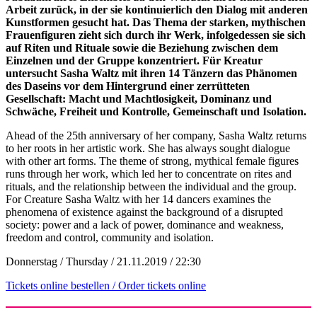
Arbeit zurück, in der sie kontinuierlich den Dialog mit anderen
Kunstformen gesucht hat. Das Thema der starken, mythischen
Frauenfiguren zieht sich durch ihr Werk, infolgedessen sie sich
auf Riten und Rituale sowie die Beziehung zwischen dem
Einzelnen und der Gruppe konzentriert. Für Kreatur
untersucht Sasha Waltz mit ihren 14 Tänzern das Phänomen
des Daseins vor dem Hintergrund einer zerrütteten
Gesellschaft: Macht und Machtlosigkeit, Dominanz und
Schwäche, Freiheit und Kontrolle, Gemeinschaft und Isolation.
Ahead of the 25th anniversary of her company, Sasha Waltz returns
to her roots in her artistic work. She has always sought dialogue
with other art forms. The theme of strong, mythical female figures
runs through her work, which led her to concentrate on rites and
rituals, and the relationship between the individual and the group.
For Creature Sasha Waltz with her 14 dancers examines the
phenomena of existence against the background of a disrupted
society: power and a lack of power, dominance and weakness,
freedom and control, community and isolation.
Donnerstag / Thursday / 21.11.2019 / 22:30
Tickets online bestellen / Order tickets online