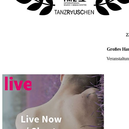
2
Großes Hau
Veranstaltu