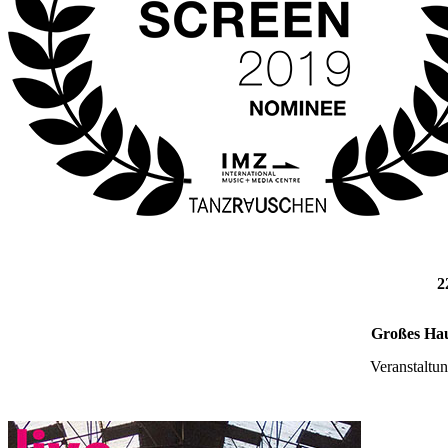
2
Großes Hau
Veranstaltu