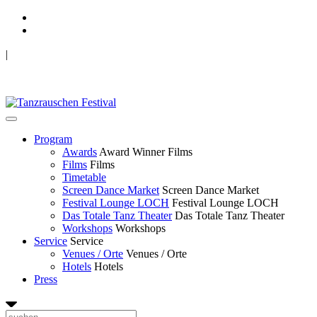
|
TANZRAUSCHEN Wuppertal
we live future now
Program
Awards
Award Winner Films
Films
Films
Timetable
Screen Dance Market
Screen Dance Market
Festival Lounge LOCH
Festival Lounge LOCH
Das Totale Tanz Theater
Das Totale Tanz Theater
Workshops
Workshops
Service
Service
Venues / Orte
Venues / Orte
Hotels
Hotels
Press