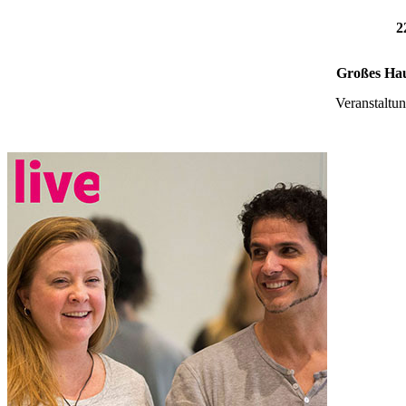
2
Großes Hau
Veranstaltu