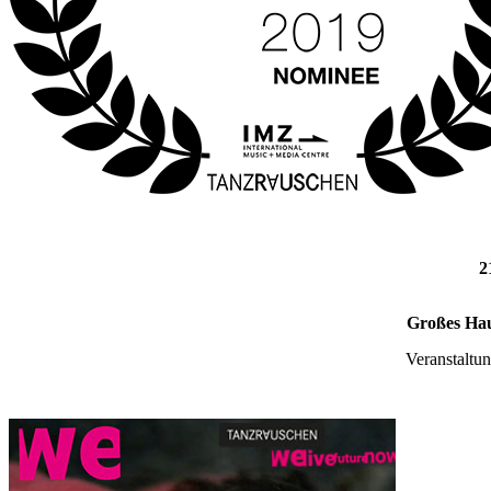
2
Großes Hau
Veranstaltu